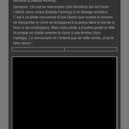
Bernthal & Dakota Fenning.
Synopsis : On suit un mercenaire (Jon Bernthal) qui doit livrer
l’ultime clone vivant (Dakota Fanning) à un étrange acheteur.
C’est à un pilote chevronné (Clive Owen) que revient la mission
de transporter le clone en échappant à la police dans le but de la
livrer à ses employeurs. Mais notre pilote a d’autres projet en tête
et compte en réalité amener le clone à une femme (Vera
Farmiga). Le mercenaire ne l’entend pas de cette oreille, et va le
faire savoir !