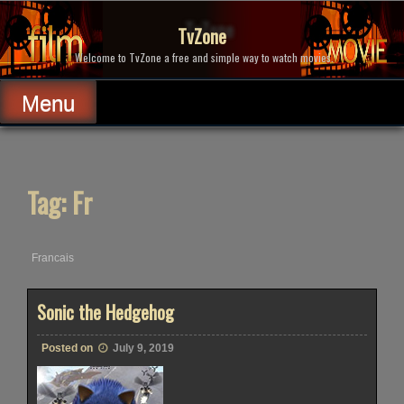
Skip
to
TvZone
content
Welcome to TvZone a free and simple way to watch movies.
Menu
Tag:
Fr
Francais
Sonic the Hedgehog
Posted on
July 9, 2019